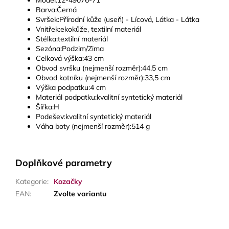
Barva:Černá
Svršek:Přírodní kůže (useň) - Lícová, Látka - Látka
Vnitřek:ekokůže, textilní materiál
Stélka:textilní materiál
Sezóna:Podzim/Zima
Celková výška:43 cm
Obvod svršku (nejmenší rozměr):44,5 cm
Obvod kotníku (nejmenší rozměr):33,5 cm
Výška podpatku:4 cm
Materiál podpatku:kvalitní syntetický materiál
Šířka:H
Podešev:kvalitní syntetický materiál
Váha boty (nejmenší rozměr):514 g
Doplňkové parametry
Kategorie
:
Kozačky
EAN
:
Zvolte variantu