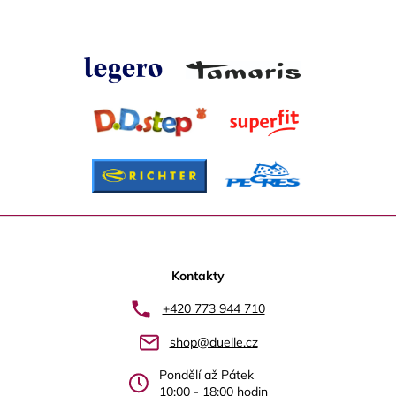
Z
á
p
Kontakty
a
+420 773 944 710
t
shop@duelle.cz
í
Pondělí až Pátek
10:00 - 18:00 hodin