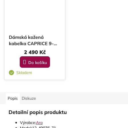
Dámská kožená
kabelka CAPRICE 9-
61019-42-010 BLACK
2 490 Kč
REPTILE
Do košíku
Skladem
Popis
Diskuze
Detailní popis produktu
Výrobce:
Ara
Model:12-49076-71