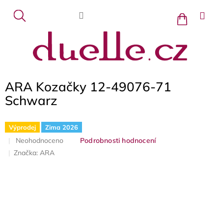
Přejít
na
Nákupní
košík
obsah
ARA Kozačky 12-49076-71
Schwarz
Výprodej
Zima 2026
Průměrné
Neohodnoceno
Podrobnosti hodnocení
hodnocení
Značka:
ARA
produktu
je
0,0
z
5
hvězdiček.