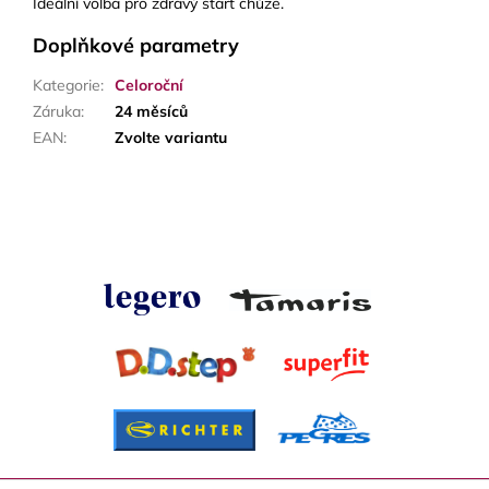
Ideální volba pro zdravý start chůze.
Doplňkové parametry
Kategorie
:
Celoroční
Záruka
:
24 měsíců
EAN
:
Zvolte variantu