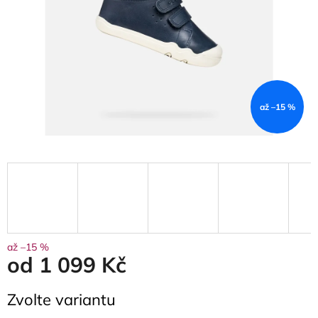
až –15 %
až –15 %
od
1 099 Kč
Měrná
Zvolte variantu
cena: