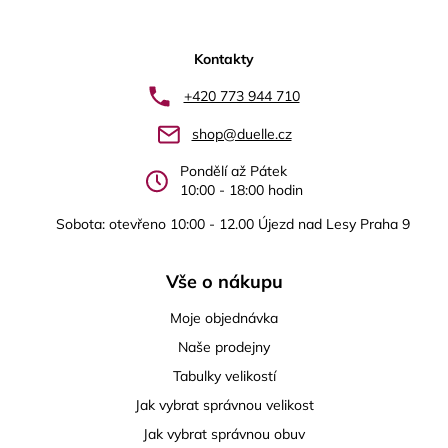
Z
á
p
Kontakty
a
+420 773 944 710
t
shop@duelle.cz
í
Pondělí až Pátek
10:00 - 18:00 hodin
Sobota: otevřeno 10:00 - 12.00 Újezd nad Lesy Praha 9
Vše o nákupu
Moje objednávka
Naše prodejny
Tabulky velikostí
Jak vybrat správnou velikost
Jak vybrat správnou obuv