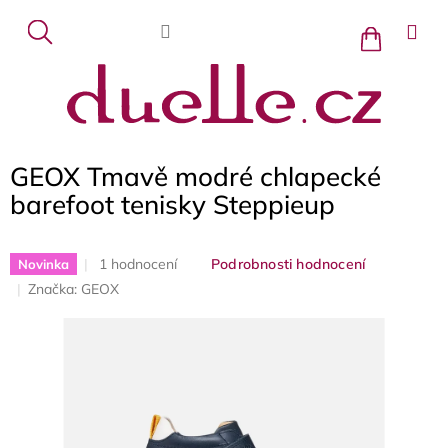
Přejít
na
Nákupní
košík
obsah
GEOX Tmavě modré chlapecké
barefoot tenisky Steppieup
Průměrné
1 hodnocení
Podrobnosti hodnocení
Novinka
hodnocení
Značka:
GEOX
produktu
je
5,0
z
5
hvězdiček.