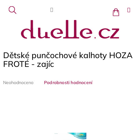
Přejít
na
Nákupní
košík
obsah
Dětské punčochové kalhoty HOZA
FROTÉ - zajíc
Průměrné
Neohodnoceno
Podrobnosti hodnocení
hodnocení
produktu
je
0,0
z
5
hvězdiček.