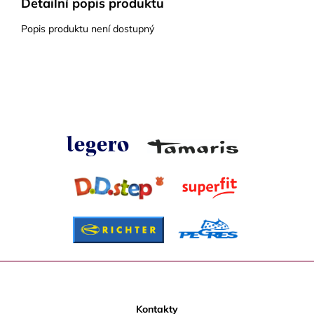
Detailní popis produktu
Popis produktu není dostupný
Z
á
p
Kontakty