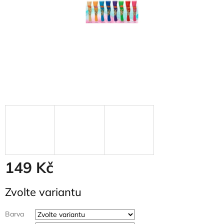
149 Kč
Měrná
Zvolte variantu
cena:
Barva