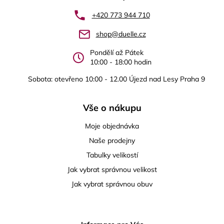
a
+420 773 944 710
t
shop@duelle.cz
í
Pondělí až Pátek
10:00 - 18:00 hodin
Sobota: otevřeno 10:00 - 12.00 Újezd nad Lesy Praha 9
Vše o nákupu
Moje objednávka
Naše prodejny
Tabulky velikostí
Jak vybrat správnou velikost
Jak vybrat správnou obuv