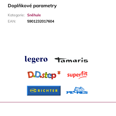
Doplňkové parametry
Kategorie
:
Sněhule
EAN
:
5901232017604
Z
á