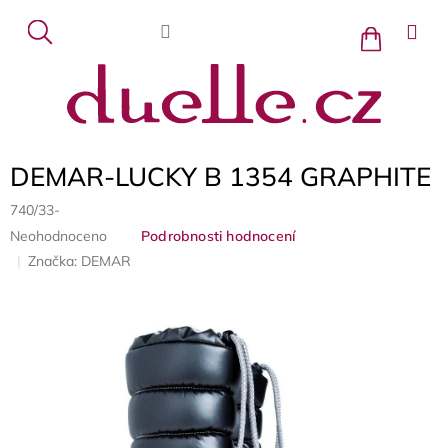
Přejít
na
Nákupní
košík
obsah
DEMAR-LUCKY B 1354 GRAPHITE
740/33-
Průměrné
Neohodnoceno
Podrobnosti hodnocení
hodnocení
Značka:
DEMAR
produktu
je
0,0
z
5
hvězdiček.