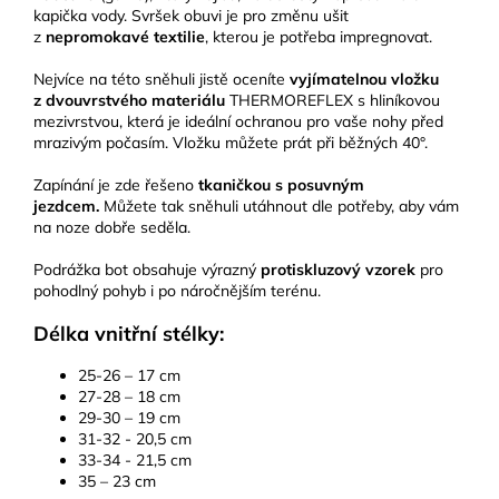
kapička vody. Svršek obuvi je pro změnu ušit
z
nepromokavé textilie
, kterou je potřeba impregnovat.
Nejvíce na této sněhuli jistě oceníte
vyjímatelnou vložku
z dvouvrstvého materiálu
THERMOREFLEX s hliníkovou
mezivrstvou, která je ideální ochranou pro vaše nohy před
mrazivým počasím. Vložku můžete prát při běžných 40°.
Zapínání je zde řešeno
tkaničkou s posuvným
jezdcem.
Můžete tak sněhuli utáhnout dle potřeby, aby vám
na noze dobře seděla.
Podrážka bot obsahuje výrazný
protiskluzový vzorek
pro
pohodlný pohyb i po náročnějším terénu.
Délka vnitřní stélky:
25-26 – 17 cm
27-28 – 18 cm
29-30 – 19 cm
31-32 - 20,5 cm
33-34 - 21,5 cm
35 – 23 cm