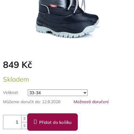
849 Kč
Měrná
Skladem
cena:
Velikost
Můžeme doručit do:
12.8.2026
Možnosti doručení
Přidat do košíku