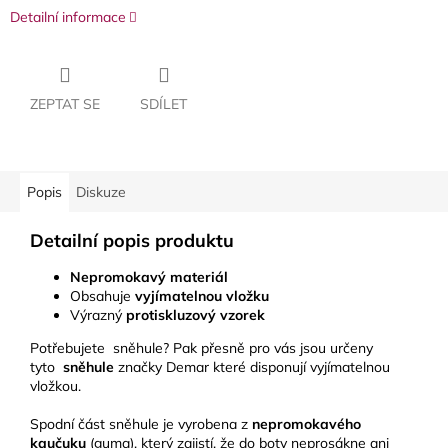
Detailní informace
ZEPTAT SE
SDÍLET
Popis
Diskuze
Detailní popis produktu
Nepromokavý materiál
Obsahuje
vyjímatelnou vložku
Výrazný
protiskluzový vzorek
Potřebujete sněhule? Pak přesně pro vás jsou určeny
tyto
sněhule
značky Demar které disponují vyjímatelnou
vložkou.
Spodní část sněhule je vyrobena z
nepromokavého
kaučuku
(guma), který zajistí, že do boty neprosákne ani