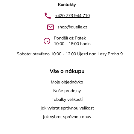
p
Kontakty
a
+420 773 944 710
t
shop@duelle.cz
í
Pondělí až Pátek
10:00 - 18:00 hodin
Sobota: otevřeno 10:00 - 12.00 Újezd nad Lesy Praha 9
Vše o nákupu
Moje objednávka
Naše prodejny
Tabulky velikostí
Jak vybrat správnou velikost
Jak vybrat správnou obuv