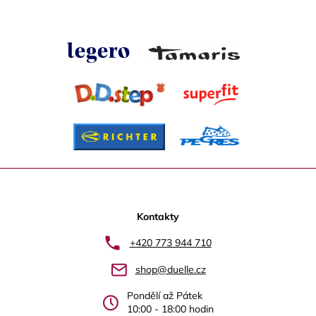
Z
á
p
Kontakty
a
+420 773 944 710
t
shop@duelle.cz
í
Pondělí až Pátek
10:00 - 18:00 hodin