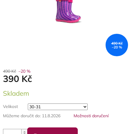
490 Kč
–20 %
490 Kč
–20 %
390 Kč
Měrná
Skladem
cena:
Velikost
Můžeme doručit do:
11.8.2026
Možnosti doručení