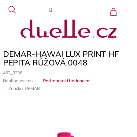
Přejít
na
Nákupní
košík
obsah
DEMAR-HAWAI LUX PRINT HF
PEPITA RŮŽOVÁ 0048
462_3208
Průměrné
Neohodnoceno
Podrobnosti hodnocení
hodnocení
Značka:
DEMAR
produktu
je
0,0
z
5
hvězdiček.