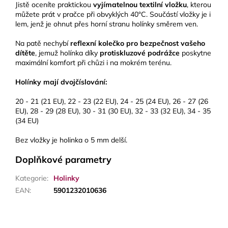
Jistě oceníte praktickou
vyjímatelnou textilní vložku
, kterou
můžete prát v pračce při obvyklých 40°C. Součástí vložky je i
lem, jenž je ohnut přes horní stranu holínky směrem ven.
Na patě nechybí
reflexní kolečko pro bezpečnost vašeho
dítěte
, jemuž holínka díky
protiskluzové podrážce
poskytne
maximální komfort při chůzi i na mokrém terénu.
Holínky mají dvojčíslování:
20 - 21 (21 EU), 22 - 23 (22 EU), 24 - 25 (24 EU), 26 - 27 (26
EU), 28 - 29 (28 EU), 30 - 31 (30 EU), 32 - 33 (32 EU), 34 - 35
(34 EU)
Bez vložky je holinka o 5 mm delší.
Doplňkové parametry
Kategorie
:
Holinky
EAN
:
5901232010636