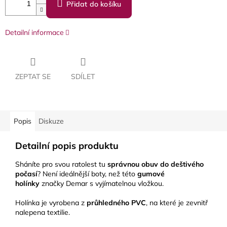
Přidat do košíku
Detailní informace
ZEPTAT SE
SDÍLET
Popis
Diskuze
Detailní popis produktu
Sháníte pro svou ratolest tu
správnou obuv do deštivého
počasí
? Není ideálnější boty, než této
gumové
holínky
značky Demar s vyjímatelnou vložkou.
Holínka je vyrobena z
průhledného PVC
, na které je zevnitř
nalepena textilie.