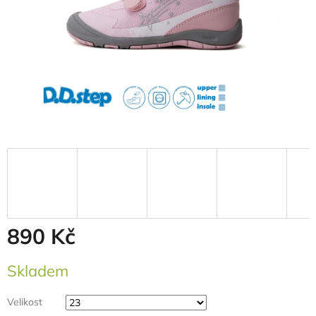
890 Kč
Měrná
Skladem
cena:
Velikost