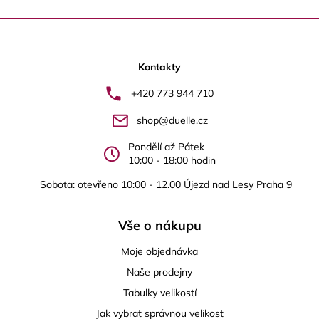
Z
á
p
Kontakty
a
+420 773 944 710
t
shop@duelle.cz
í
Pondělí až Pátek
10:00 - 18:00 hodin
Sobota: otevřeno 10:00 - 12.00 Újezd nad Lesy Praha 9
Vše o nákupu
Moje objednávka
Naše prodejny
Tabulky velikostí
Jak vybrat správnou velikost