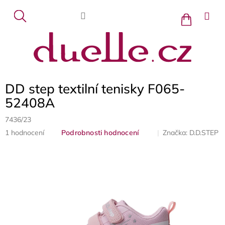
Přejít
na
Nákupní
košík
obsah
DD step textilní tenisky F065-
52408A
7436/23
Průměrné
Značka:
D.D.STEP
1 hodnocení
Podrobnosti hodnocení
hodnocení
produktu
je
5,0
z
5
hvězdiček.