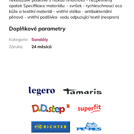
neklouzavé podešve s nízkou hmotností - nezpevněný
opatek Specifikace materiálu: - svršek - rychleschnoucí eco
kůže a textilní materiál - vnitřní stélka - antibakteriální
pěnová - vnitřní podšívka- vodu odpuzující textil (neopren)
Doplňkové parametry
Kategorie
:
Sandály
Záruka
:
24 měsíců