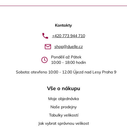
Z
á
p
Kontakty
a
+420 773 944 710
t
shop@duelle.cz
í
Pondělí až Pátek
10:00 - 18:00 hodin
Sobota: otevřeno 10:00 - 12.00 Újezd nad Lesy Praha 9
Vše o nákupu
Moje objednávka
Naše prodejny
Tabulky velikostí
Jak vybrat správnou velikost