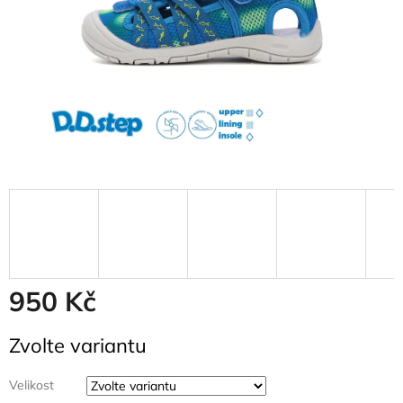
950 Kč
Měrná
Zvolte variantu
cena:
Velikost