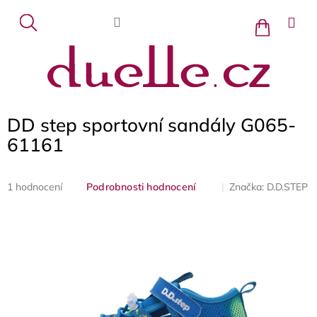
Přejít
na
Nákupní
košík
obsah
DD step sportovní sandály G065-
61161
Průměrné
Značka:
D.D.STEP
1 hodnocení
Podrobnosti hodnocení
hodnocení
produktu
je
5,0
z
5
hvězdiček.