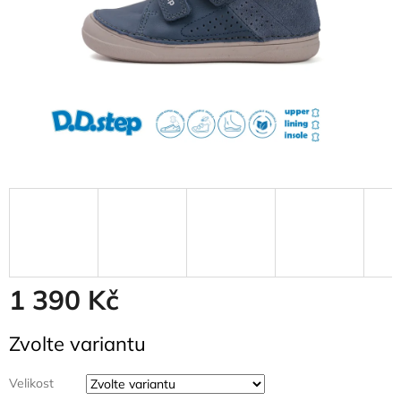
1 390 Kč
Měrná
Zvolte variantu
cena:
Velikost