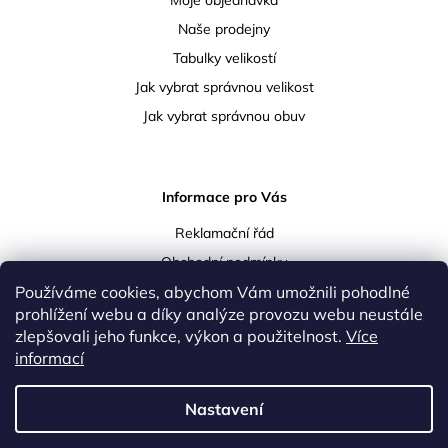
Moje objednávka
Naše prodejny
Tabulky velikostí
Jak vybrat správnou velikost
Jak vybrat správnou obuv
Informace pro Vás
Reklamační řád
Obchodní podmínky
Používáme cookies, abychom Vám umožnili pohodlné
Podmínky ochrany osobních údajů
prohlížení webu a díky analýze provozu webu neustále
Doprava a platba
zlepšovali jeho funkce, výkon a použitelnost.
Více
Vrácení a reklamace zboží
informací
Kontakty
Nastavení