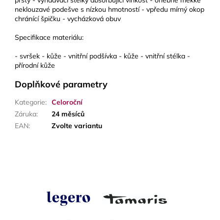
prsty - vyndavací stélky absorbující vlhkost - ohebné měkké
neklouzavé podešve s nízkou hmotností - vpředu mírný okop
chránící špičku - vycházková obuv
Specifikace materiálu:
- svršek - kůže - vnitřní podšívka - kůže - vnitřní stélka -
přírodní kůže
Doplňkové parametry
Kategorie
:
Celoroční
Záruka
:
24 měsíců
EAN
:
Zvolte variantu