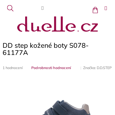
Přejít
na
Nákupní
košík
obsah
DD step kožené boty S078-
61177A
Průměrné
Značka:
D.D.STEP
1 hodnocení
Podrobnosti hodnocení
hodnocení
produktu
je
5,0
z
5
hvězdiček.