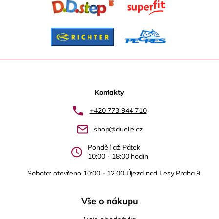
Z
á
p
Kontakty
a
+420 773 944 710
t
shop@duelle.cz
í
Pondělí až Pátek
10:00 - 18:00 hodin
Sobota: otevřeno 10:00 - 12.00 Újezd nad Lesy Praha 9
Vše o nákupu