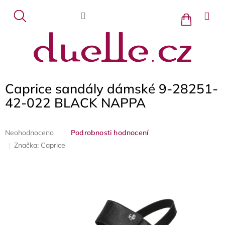
Přejít
na
Nákupní
košík
obsah
Caprice sandály dámské 9-28251-
42-022 BLACK NAPPA
Průměrné
Neohodnoceno
Podrobnosti hodnocení
hodnocení
Značka:
Caprice
produktu
je
0,0
z
5
hvězdiček.