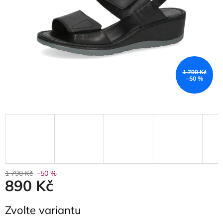
1 790 Kč
–50 %
1 790 Kč
–50 %
890 Kč
Měrná
Zvolte variantu
cena: