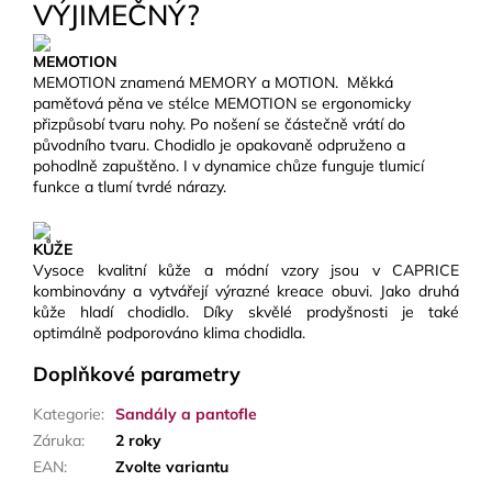
VÝJIMEČNÝ?
MEMOTION
MEMOTION znamená MEMORY a MOTION.
Měkká
paměťová pěna ve stélce MEMOTION se ergonomicky
přizpůsobí tvaru nohy. Po nošení se částečně vrátí do
původního tvaru. Chodidlo je opakovaně odpruženo a
pohodlně zapuštěno. I v dynamice chůze funguje tlumicí
funkce a tlumí tvrdé nárazy.
KŮŽE
Vysoce kvalitní kůže a módní vzory jsou v CAPRICE
kombinovány a vytvářejí výrazné kreace obuvi. Jako druhá
kůže hladí chodidlo. Díky skvělé prodyšnosti je také
optimálně podporováno klima chodidla.
Doplňkové parametry
Kategorie
:
Sandály a pantofle
Záruka
:
2 roky
EAN
:
Zvolte variantu