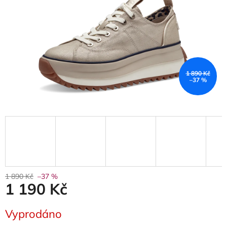
1 890 Kč
–37 %
1 890 Kč
–37 %
1 190 Kč
Měrná
Vyprodáno
cena: