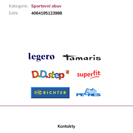
Kategorie
:
Sportovní obuv
EAN
:
4064195123988
Z
á
p
Kontakty