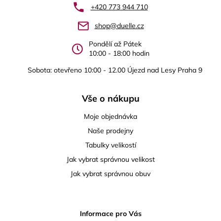
a
+420 773 944 710
t
shop@duelle.cz
í
Pondělí až Pátek
10:00 - 18:00 hodin
Sobota: otevřeno 10:00 - 12.00 Újezd nad Lesy Praha 9
Vše o nákupu
Moje objednávka
Naše prodejny
Tabulky velikostí
Jak vybrat správnou velikost
Jak vybrat správnou obuv
Informace pro Vás