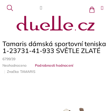
Přejít
na
Nákupní
košík
obsah
Tamaris dámská sportovní teniska
1-23731-41-933 SVĚTLE ZLATÉ
6799/39
Průměrné
Neohodnoceno
Podrobnosti hodnocení
hodnocení
Značka:
TAMARIS
produktu
je
0,0
z
5
hvězdiček.