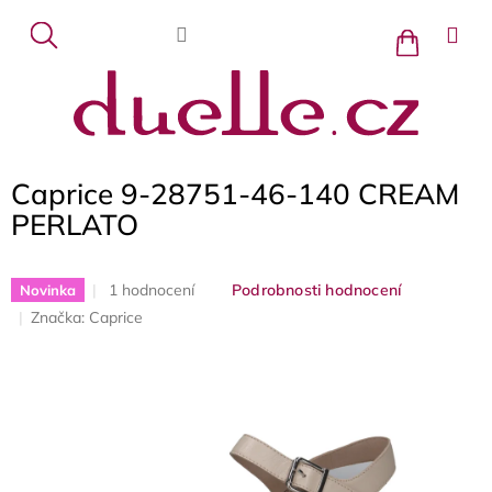
Přejít
na
Nákupní
košík
obsah
Caprice 9-28751-46-140 CREAM
PERLATO
Průměrné
1 hodnocení
Podrobnosti hodnocení
Novinka
hodnocení
Značka:
Caprice
produktu
je
5,0
z
5
hvězdiček.