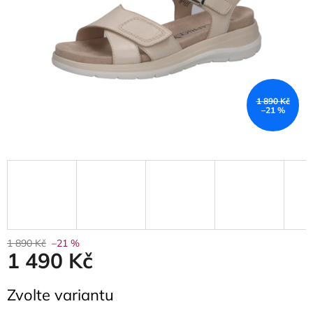
1 890 Kč
–21 %
1 890 Kč
–21 %
1 490 Kč
Měrná
Zvolte variantu
cena: