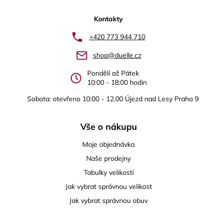
á
p
Kontakty
a
+420 773 944 710
t
shop@duelle.cz
í
Pondělí až Pátek
10:00 - 18:00 hodin
Sobota: otevřeno 10:00 - 12.00 Újezd nad Lesy Praha 9
Vše o nákupu
Moje objednávka
Naše prodejny
Tabulky velikostí
Jak vybrat správnou velikost
Jak vybrat správnou obuv