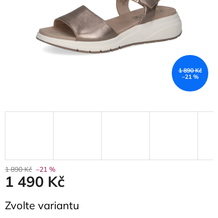
1 890 Kč
–21 %
1 890 Kč
–21 %
1 490 Kč
Měrná
Zvolte variantu
cena: