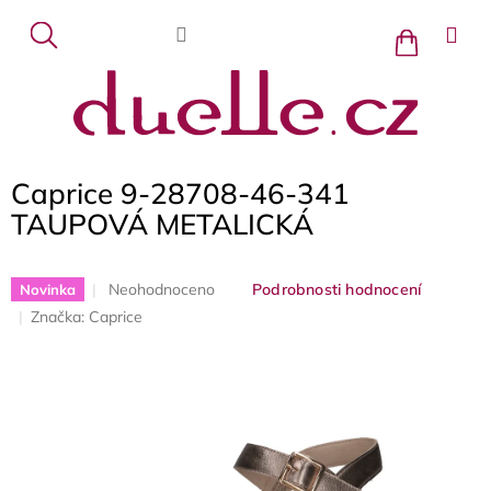
Přejít
na
Nákupní
košík
obsah
Caprice 9-28708-46-341
TAUPOVÁ METALICKÁ
Průměrné
Neohodnoceno
Podrobnosti hodnocení
Novinka
hodnocení
Značka:
Caprice
produktu
je
0,0
z
5
hvězdiček.