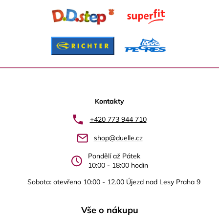
Z
á
p
Kontakty
a
+420 773 944 710
t
shop@duelle.cz
í
Pondělí až Pátek
10:00 - 18:00 hodin
Sobota: otevřeno 10:00 - 12.00 Újezd nad Lesy Praha 9
Vše o nákupu