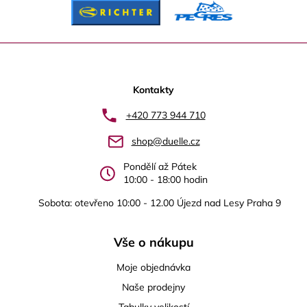
Z
á
p
Kontakty
a
+420 773 944 710
t
shop@duelle.cz
í
Pondělí až Pátek
10:00 - 18:00 hodin
Sobota: otevřeno 10:00 - 12.00 Újezd nad Lesy Praha 9
Vše o nákupu
Moje objednávka
Naše prodejny