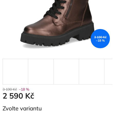
3 190 Kč
–18 %
3 190 Kč
–18 %
2 590 Kč
Měrná
Zvolte variantu
cena: