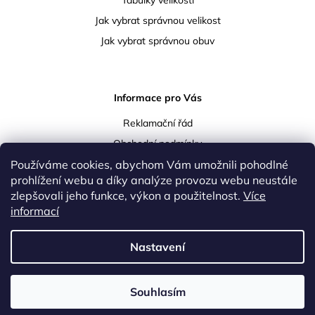
Tabulky velikostí
Jak vybrat správnou velikost
Jak vybrat správnou obuv
Informace pro Vás
Reklamační řád
Obchodní podmínky
Používáme cookies, abychom Vám umožnili pohodlné
Podmínky ochrany osobních údajů
prohlížení webu a díky analýze provozu webu neustále
Doprava a platba
zlepšovali jeho funkce, výkon a použitelnost.
Více
Vrácení a reklamace zboží
informací
Kontakty
Nastavení
Upravil
Lukáš Koula
|
Vytvořil Shoptet
Souhlasím