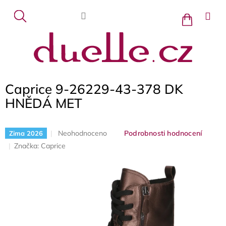
Přejít
na
Nákupní
košík
obsah
Caprice 9-26229-43-378 DK
HNĚDÁ MET
Průměrné
Neohodnoceno
Podrobnosti hodnocení
Zima 2026
hodnocení
Značka:
Caprice
produktu
je
0,0
z
5
hvězdiček.