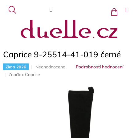
Přejít
na
Nákupní
košík
obsah
Caprice 9-25514-41-019 černé
Průměrné
Neohodnoceno
Podrobnosti hodnocení
Zima 2026
hodnocení
Značka:
Caprice
produktu
je
0,0
z
5
hvězdiček.