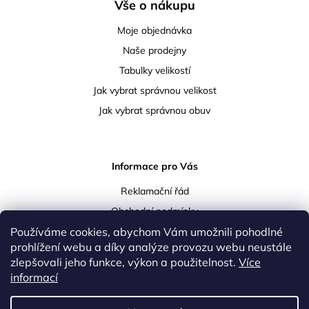
Vše o nákupu
Moje objednávka
Naše prodejny
Tabulky velikostí
Jak vybrat správnou velikost
Jak vybrat správnou obuv
Informace pro Vás
Reklamační řád
Obchodní podmínky
Podmínky ochrany osobních údajů
Používáme cookies, abychom Vám umožnili pohodlné
prohlížení webu a díky analýze provozu webu neustále
Doprava a platba
zlepšovali jeho funkce, výkon a použitelnost.
Více
Vrácení a reklamace zboží
informací
Kontakty