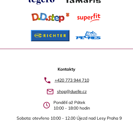
Z
á
p
Kontakty
a
+420 773 944 710
t
shop@duelle.cz
í
Pondělí až Pátek
10:00 - 18:00 hodin
Sobota: otevřeno 10:00 - 12.00 Újezd nad Lesy Praha 9