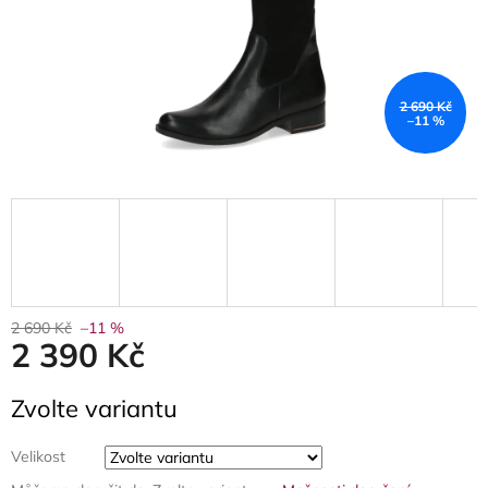
2 690 Kč
–11 %
2 690 Kč
–11 %
2 390 Kč
Měrná
Zvolte variantu
cena:
Velikost