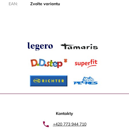
EAN
:
Zvolte variantu
Z
á
p
Kontakty
a
+420 773 944 710