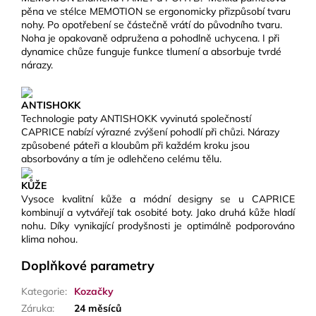
pěna ve stélce MEMOTION se ergonomicky přizpůsobí tvaru
nohy. Po opotřebení se částečně vrátí do původního tvaru.
Noha je opakovaně odpružena a pohodlně uchycena. I při
dynamice chůze funguje funkce tlumení a absorbuje tvrdé
nárazy.
ANTISHOKK
Technologie paty ANTISHOKK vyvinutá společností
CAPRICE nabízí výrazné zvýšení pohodlí při chůzi. Nárazy
způsobené páteři a kloubům při každém kroku jsou
absorbovány a tím je odlehčeno celému tělu.
KŮŽE
Vysoce kvalitní kůže a módní designy se u CAPRICE
kombinují a vytvářejí tak osobité boty. Jako druhá kůže hladí
nohu. Díky vynikající prodyšnosti je optimálně podporováno
klima nohou.
Doplňkové parametry
Kategorie
:
Kozačky
Záruka
:
24 měsíců