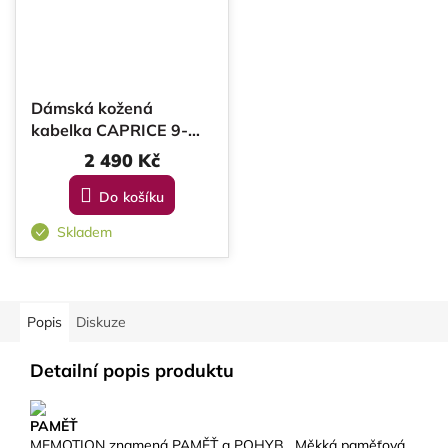
Dámská kožená
kabelka CAPRICE 9-
61019-42-010 BLACK
2 490 Kč
REPTILE
Do košíku
Skladem
Popis
Diskuze
Detailní popis produktu
PAMĚŤ
MEMOTION znamená PAMĚŤ a POHYB.
Měkká paměťová