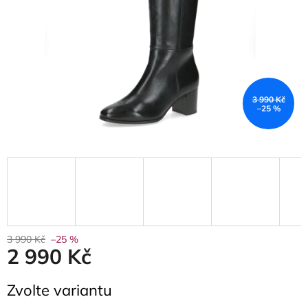
3 990 Kč
–25 %
3 990 Kč
–25 %
2 990 Kč
Měrná
Zvolte variantu
cena: