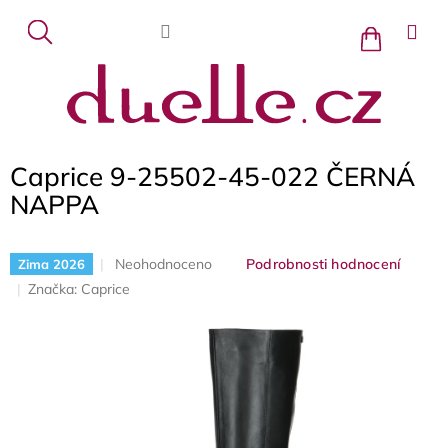
Přejít
na
Nákupní
košík
obsah
Caprice 9-25502-45-022 ČERNÁ
NAPPA
Průměrné
Neohodnoceno
Podrobnosti hodnocení
Zima 2026
hodnocení
Značka:
Caprice
produktu
je
0,0
z
5
hvězdiček.