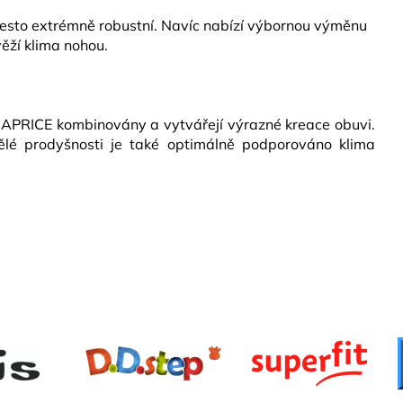
přesto extrémně robustní. Navíc nabízí výbornou výměnu
věží klima nohou.
 CAPRICE kombinovány a vytvářejí výrazné kreace obuvi.
vělé prodyšnosti je také optimálně podporováno klima