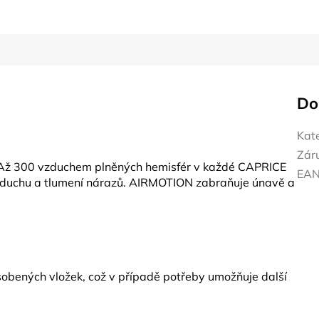
Do
Kat
Zár
Až 300 vzduchem plněných hemisfér v každé CAPRICE
EA
vzduchu a tlumení nárazů. AIRMOTION zabraňuje únavě a
sobených vložek, což v případě potřeby umožňuje další