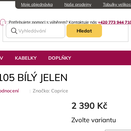
Moje objednávka
Naše prodejny
Tabulky velikos
Potřebujete pomoci s výběrem? Kontaktuje nás
+420 773 944 71
Hledat
UV
KABELKY
DOPLŇKY
105 BÍLÝ JELEN
odnocení
Značka:
Caprice
2 390 Kč
Měrná
Zvolte variantu
cena: