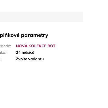
plňkové parametry
egorie
:
NOVÁ KOLEKCE BOT
uka
:
24 měsíců
N
:
Zvolte variantu