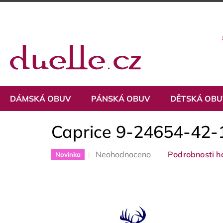
Přejít
na
obsah
DÁMSKÁ OBUV
PÁNSKÁ OBUV
DĚTSKÁ OB
Caprice 9-24654-42-
Průměrné
Neohodnoceno
Podrobnosti h
Novinka
hodnocení
produktu
je
0,0
z
5