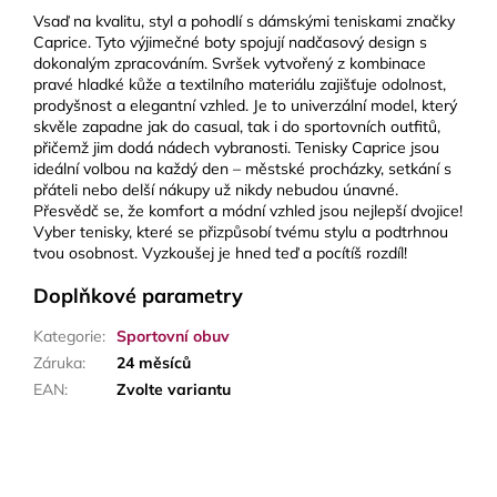
Vsaď na kvalitu, styl a pohodlí s dámskými teniskami značky
Caprice. Tyto výjimečné boty spojují nadčasový design s
dokonalým zpracováním. Svršek vytvořený z kombinace
pravé hladké kůže a textilního materiálu zajišťuje odolnost,
prodyšnost a elegantní vzhled. Je to univerzální model, který
skvěle zapadne jak do casual, tak i do sportovních outfitů,
přičemž jim dodá nádech vybranosti. Tenisky Caprice jsou
ideální volbou na každý den – městské procházky, setkání s
přáteli nebo delší nákupy už nikdy nebudou únavné.
Přesvědč se, že komfort a módní vzhled jsou nejlepší dvojice!
Vyber tenisky, které se přizpůsobí tvému stylu a podtrhnou
tvou osobnost. Vyzkoušej je hned teď a pocítíš rozdíl!
Doplňkové parametry
Kategorie
:
Sportovní obuv
Záruka
:
24 měsíců
EAN
:
Zvolte variantu