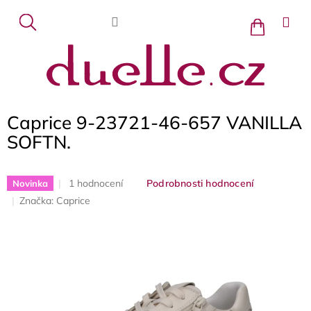
Přejít
na
Nákupní
košík
obsah
Caprice 9-23721-46-657 VANILLA
SOFTN.
Průměrné
1 hodnocení
Podrobnosti hodnocení
Novinka
hodnocení
Značka:
Caprice
produktu
je
5,0
z
5
hvězdiček.