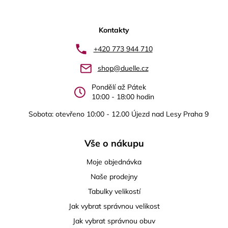
Z
á
p
Kontakty
a
+420 773 944 710
t
shop@duelle.cz
í
Pondělí až Pátek
10:00 - 18:00 hodin
Sobota: otevřeno 10:00 - 12.00 Újezd nad Lesy Praha 9
Vše o nákupu
Moje objednávka
Naše prodejny
Tabulky velikostí
Jak vybrat správnou velikost
Jak vybrat správnou obuv