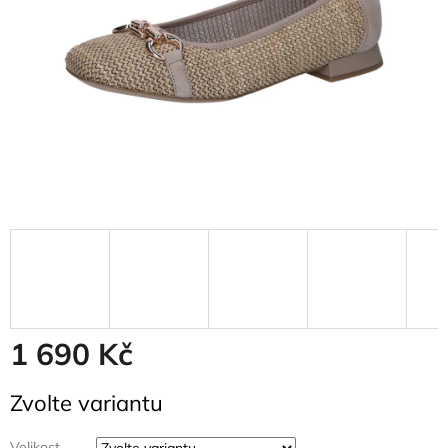
1 690 Kč
Měrná
Zvolte variantu
cena:
Velikost