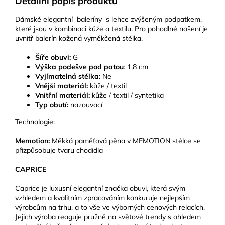
Detailní popis produktu
Dámské elegantní baleríny s lehce zvýšeným podpatkem,
které jsou v kombinaci kůže a textilu. Pro pohodlné nošení je
uvnitř balerín kožená vyměkčená stélka.
Šíře obuvi:
G
Výška podešve pod patou
: 1,8 cm
Vyjímatelná
stélka:
Ne
Vnější materiál:
kůže / textil
Vnitřní materiál:
kůže / textil / syntetika
Typ obutí:
nazouvací
Technologie:
Memotion:
Měkká paměťová pěna v MEMOTION stélce se
přizpůsobuje tvaru chodidla
CAPRICE
Caprice je luxusní elegantní značka obuvi, která svým
vzhledem a kvalitním zpracováním konkuruje nejlepším
výrobcům na trhu, a to vše ve výborných cenových relacích.
Jejich výroba reaguje pružně na světové trendy s ohledem