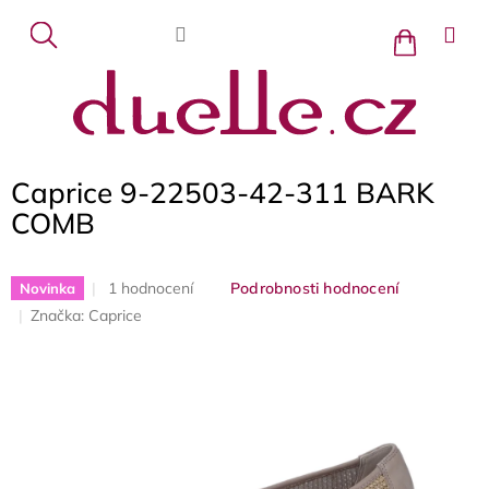
Přejít
na
Nákupní
košík
obsah
Caprice 9-22503-42-311 BARK
COMB
Průměrné
1 hodnocení
Podrobnosti hodnocení
Novinka
hodnocení
Značka:
Caprice
produktu
je
5,0
z
5
hvězdiček.