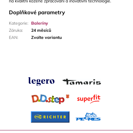
na kvalitní kožené zpracování a inovativní technologie.
Doplňkové parametry
Kategorie
:
Baleríny
Záruka
:
24 měsíců
EAN
:
Zvolte variantu