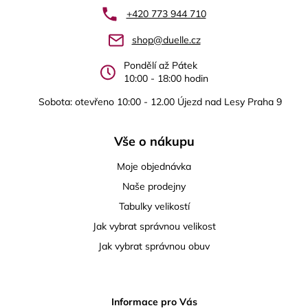
a
+420 773 944 710
t
shop@duelle.cz
í
Pondělí až Pátek
10:00 - 18:00 hodin
Sobota: otevřeno 10:00 - 12.00 Újezd nad Lesy Praha 9
Vše o nákupu
Moje objednávka
Naše prodejny
Tabulky velikostí
Jak vybrat správnou velikost
Jak vybrat správnou obuv
Informace pro Vás