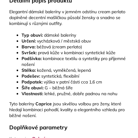
Detailní popis produktu
Elegantní dámské baleríny v jemném odstínu cream perlato
doplněné decentní mašličkou působí žensky a snadno se
kombinují s různými outfity.
Typ obuvi:
dámské baleríny
Určení:
vycházková / městská obuv
Barva:
béžová (cream perlato)
Svršek:
pravá kůže v kombinaci syntetické kůže
Podšívka:
kombinace textilu a syntetiky pro příjemné
nošení
Stélka:
kožená, vyměkčená, lepená
Podešev:
syntetická, flexibilní
Podpatek:
výška v patní části cca 1,6 cm
Šíře obuvi:
G – běžná šíře
Vlastnosti:
lehké, pružné, dobře padnou na nohu
Tyto baleríny
Caprice
jsou skvělou volbou pro ženy, které
hledají kombinaci pohodlí, kvality a elegantního vzhledu pro
běžné nošení.
Doplňkové parametry