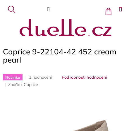
Přejít
na
Nákupní
košík
obsah
Caprice 9-22104-42 452 cream
pearl
Průměrné
1 hodnocení
Podrobnosti hodnocení
Novinka
hodnocení
Značka:
Caprice
produktu
je
5,0
z
5
hvězdiček.