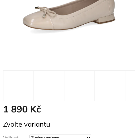
1 890 Kč
Měrná
Zvolte variantu
cena:
Velikost