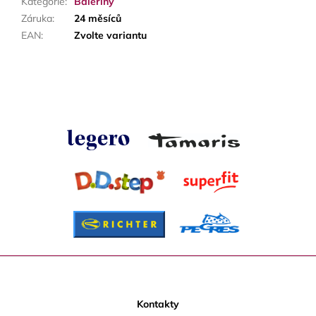
Kategorie
:
Baleríny
Záruka
:
24 měsíců
EAN
:
Zvolte variantu
Z
á
p
Kontakty