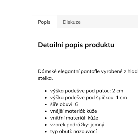
Popis
Diskuze
Detailní popis produktu
Dámské elegantní pantofle vyrobené z hladk
stélka.
výška podešve pod patou: 2 cm
výška podešve pod špičkou: 1 cm
šíře obuvi: G
vnější materiál: kůže
vnitřní materiál: kůže
vzorek podrážky: jemný
typ obutí: nazouvací