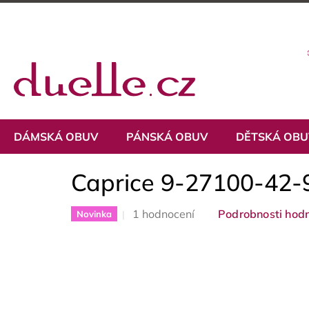
Přejít
na
obsah
DÁMSKÁ OBUV
PÁNSKÁ OBUV
DĚTSKÁ OB
Caprice 9-27100-42
Průměrné
1 hodnocení
Podrobnosti hod
Novinka
hodnocení
produktu
je
5,0
z
5