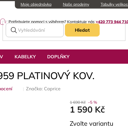
Moje objednávka
Naše prodejny
Tabulky velikos
Potřebujete pomoci s výběrem? Kontaktuje nás
+420 773 944 71
Hledat
UV
KABELKY
DOPLŇKY
-959 PLATINOVÝ KOV.
nocení
Značka:
Caprice
1 690 Kč
–5 %
1 590 Kč
Měrná
Zvolte variantu
cena: