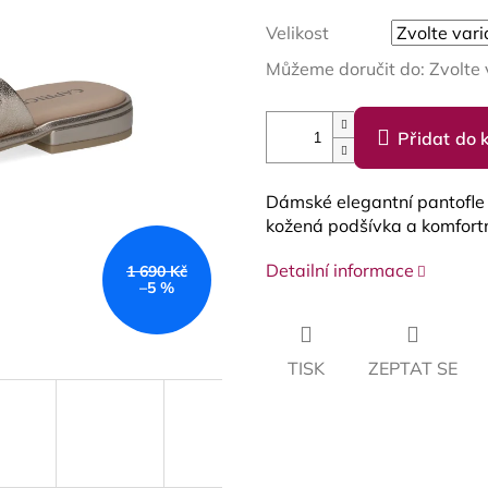
Velikost
Můžeme doručit do:
Zvolte 
Přidat do 
Dámské elegantní pantofle 
kožená podšívka a komfortn
Detailní informace
1 690 Kč
–5 %
TISK
ZEPTAT SE