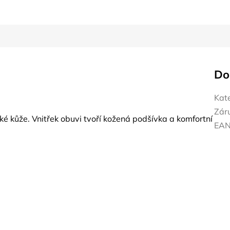
Do
Kat
Zár
é kůže. Vnitřek obuvi tvoří kožená podšívka a komfortní
EA