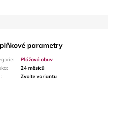
plňkové parametry
egorie
:
Plážová obuv
uka
:
24 měsíců
N
:
Zvolte variantu