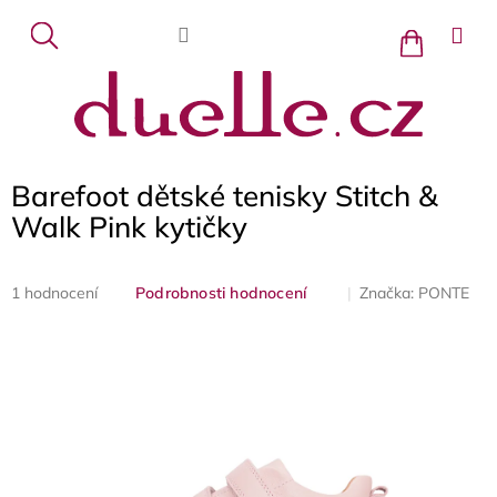
Přejít
na
Nákupní
košík
obsah
Barefoot dětské tenisky Stitch &
Walk Pink kytičky
Průměrné
Značka:
PONTE
1 hodnocení
Podrobnosti hodnocení
hodnocení
produktu
je
5,0
z
5
hvězdiček.