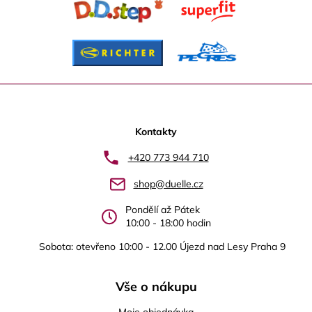
Z
á
p
Kontakty
a
+420 773 944 710
t
shop@duelle.cz
í
Pondělí až Pátek
10:00 - 18:00 hodin
Sobota: otevřeno 10:00 - 12.00 Újezd nad Lesy Praha 9
Vše o nákupu