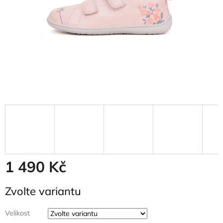
1 490 Kč
Měrná
Zvolte variantu
cena:
Velikost