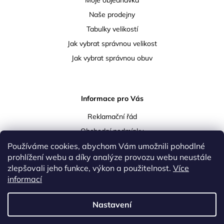
Moje objednávka
Naše prodejny
Tabulky velikostí
Jak vybrat správnou velikost
Jak vybrat správnou obuv
Informace pro Vás
Reklamační řád
Obchodní podmínky
Používáme cookies, abychom Vám umožnili pohodlné
Podmínky ochrany osobních údajů
prohlížení webu a díky analýze provozu webu neustále
Doprava a platba
zlepšovali jeho funkce, výkon a použitelnost.
Více
Vrácení a reklamace zboží
informací
Kontakty
Nastavení