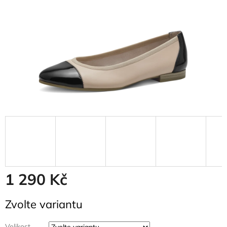
1 290 Kč
Měrná
Zvolte variantu
cena:
Velikost