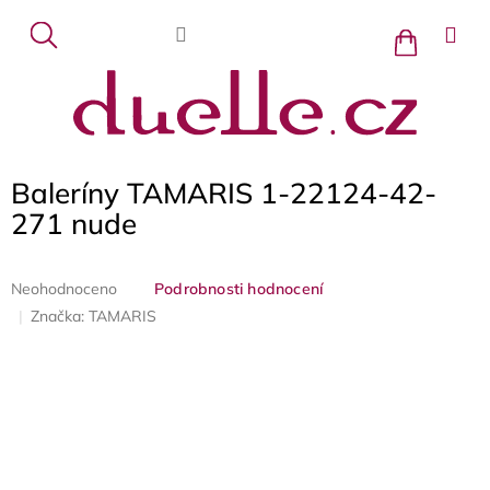
Přejít
na
Nákupní
košík
obsah
Baleríny TAMARIS 1-22124-42-
271 nude
Průměrné
Neohodnoceno
Podrobnosti hodnocení
hodnocení
Značka:
TAMARIS
produktu
je
0,0
z
5
hvězdiček.