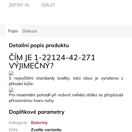
ZEPTAT SE
SDÍLET
Popis
Diskuze
Detailní popis produktu
ČÍM JE 1-22124-42-271
VÝJIMEČNÝ?
S nejvyššími standardy kvality: tato obuv je vyrobena z
přírodní kůže.
Pro maximální pohodlí při nošení: měkká stélka se přizpůsobí
přirozenému tvaru nohy.
Doplňkové parametry
Kategorie
:
Baleríny
EAN
:
Zvolte variantu