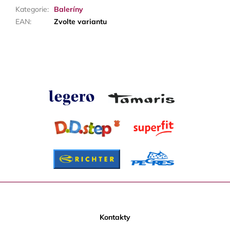
Kategorie
:
Baleríny
EAN
:
Zvolte variantu
Z
á
p
Kontakty