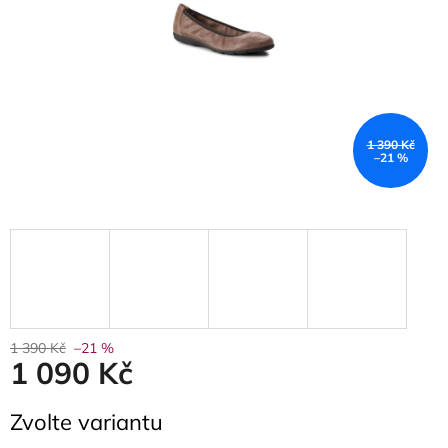
1 390 Kč
–21 %
1 390 Kč
–21 %
1 090 Kč
Měrná
Zvolte variantu
cena: