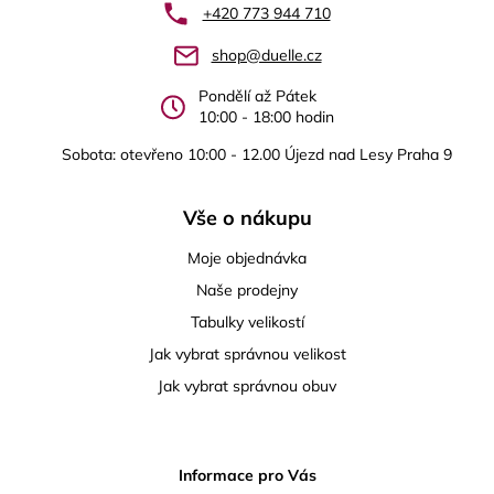
a
+420 773 944 710
t
shop@duelle.cz
í
Pondělí až Pátek
10:00 - 18:00 hodin
Sobota: otevřeno 10:00 - 12.00 Újezd nad Lesy Praha 9
Vše o nákupu
Moje objednávka
Naše prodejny
Tabulky velikostí
Jak vybrat správnou velikost
Jak vybrat správnou obuv
Informace pro Vás