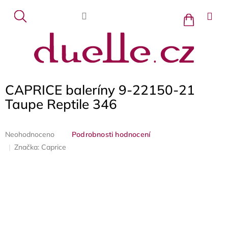
Přejít
na
Nákupní
košík
obsah
CAPRICE baleríny 9-22150-21
Taupe Reptile 346
Průměrné
Neohodnoceno
Podrobnosti hodnocení
hodnocení
Značka:
Caprice
produktu
je
0,0
z
5
hvězdiček.