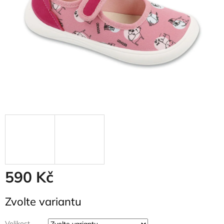
590 Kč
Měrná
Zvolte variantu
cena:
Velikost