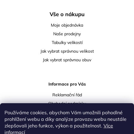
Vše o nákupu
Moje objednávka
Naše prodejny
Tabulky velikostí
Jak vybrat správnou velikost
Jak vybrat správnou obuv
Informace pro Vás
Reklamační řád
Obchodní podmínky
Používáme cookies, abychom Vám umožnili pohodlné
Podmínky ochrany osobních údajů
prohlížení webu a díky analýze provozu webu neustále
Doprava a platba
zlepšovali jeho funkce, výkon a použitelnost.
Více
Vrácení a reklamace zboží
informací