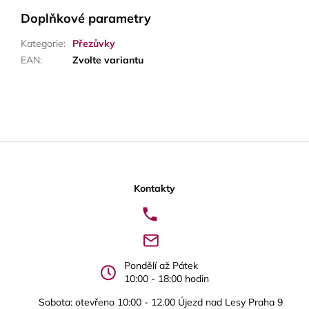
Doplňkové parametry
Kategorie
:
Přezůvky
EAN
:
Zvolte variantu
Z
á
p
Kontakty
a
t
í
Pondělí až Pátek
10:00 - 18:00 hodin
Sobota: otevřeno 10:00 - 12.00 Újezd nad Lesy Praha 9