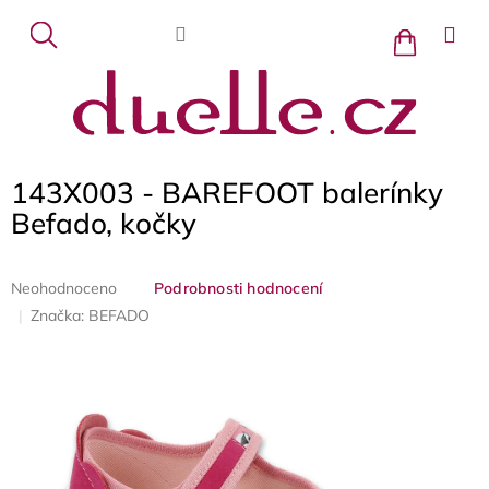
Přejít
na
Nákupní
košík
obsah
143X003 - BAREFOOT balerínky
Befado, kočky
Průměrné
Neohodnoceno
Podrobnosti hodnocení
hodnocení
Značka:
BEFADO
produktu
je
0,0
z
5
hvězdiček.