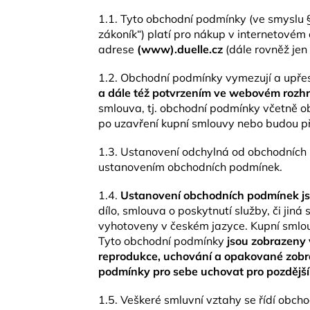
1.1. Tyto obchodní podmínky (ve smyslu §
zákoník“) platí pro nákup v internetovém
adrese
(www).duelle.cz
(dále rovněž jen 
1.2. Obchodní podmínky vymezují a upřesň
a dále též potvrzením ve webovém rozhra
smlouva, tj. obchodní podmínky včetně o
po uzavření kupní smlouvy nebo budou při
1.3. Ustanovení odchylná od obchodních 
ustanovením obchodních podmínek.
1.4.
Ustanovení obchodních podmínek js
dílo, smlouva o poskytnutí služby, či ji
vyhotoveny v českém jazyce. Kupní smlouv
Tyto obchodní podmínky
jsou zobrazeny 
reprodukce, uchování a opakované zobra
podmínky pro sebe uchovat pro pozdějš
1.5. Veškeré smluvní vztahy se řídí obc