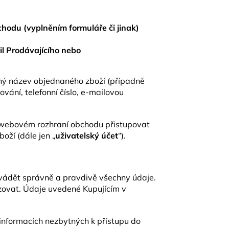
hodu (vyplněním formuláře či jinak)
l Prodávajícího nebo
sný název objednaného zboží (případně
ování, telefonní číslo, e-mailovou
 webovém rozhraní obchodu přistupovat
oží (dále jen „
uživatelský účet
“).
en uvádět správně a pravdivě všechny údaje.
izovat. Údaje uvedené Kupujícím v
 informacích nezbytných k přístupu do