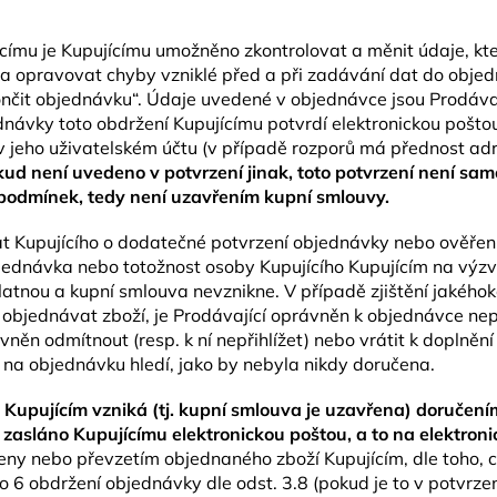
ímu je Kupujícímu umožněno zkontrolovat a měnit údaje, které
 a opravovat chyby vzniklé před a při zadávání dat do obje
končit objednávku“. Údaje uvedené v objednávce jsou Prodáv
návky toto obdržení Kupujícímu potvrdí elektronickou poštou
 jeho uživatelském účtu (v případě rozporů má přednost adr
ud není uvedeno v potvrzení jinak, toto potvrzení není sam
 podmínek, tedy není uzavřením kupní smlouvy.
t Kupujícího o dodatečné potvrzení objednávky nebo ověření 
objednávka nebo totožnost osoby Kupujícího Kupujícím na výzv
atnou a kupní smlouva nevznikne. V případě zjištění jakéhok
bjednávat zboží, je Prodávající oprávněn k objednávce nepř
ávněn odmítnout (resp. k ní nepřihlížet) nebo vrátit k doplně
e na objednávku hledí, jako by nebyla nikdy doručena.
Kupujícím vzniká (tj. kupní smlouva je uzavřena) doručením
ím zasláno Kupujícímu elektronickou poštou, a to na elektron
eny nebo převzetím objednaného zboží Kupujícím, dle toho, c
o 6 obdržení objednávky dle odst. 3.8 (pokud je to v potvrz