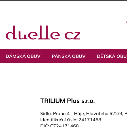
Přejít
na
obsah
DÁMSKÁ OBUV
PÁNSKÁ OBUV
DĚTSKÁ OB
TRILIUM Plus s.r.o.
Sídlo:
Praha 4 - Háje, Hlavatého 622/9,
Identifikační číslo:
241
71
468
DIČ: CZ24171468