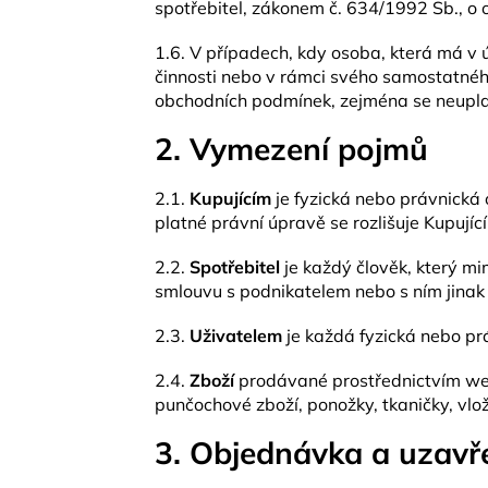
spotřebitel, zákonem č. 634/1992 Sb., o 
1.6. V případech, kdy osoba, která má v 
činnosti nebo v rámci svého samostatného
obchodních podmínek, zejména se neuplat
2. Vymezení pojmů
2.1.
Kupujícím
je fyzická nebo právnická
platné právní úpravě se rozlišuje Kupující
2.2.
Spotřebitel
je každý člověk, který m
smlouvu s podnikatelem nebo s ním jinak
2.3.
Uživatelem
je každá fyzická nebo pr
2.4.
Zboží
prodávané prostřednictvím webo
punčochové zboží, ponožky, tkaničky, vlo
3. Objednávka a uzavř