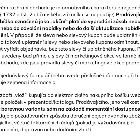
ém rozhraní obchodu je informativního charakteru a nejedná
 § 1732 odst. 2 občanského zákoníku se nepoužije).
Prodávají
bídka označená jako „akční“ platí do vyprodání zásob neb
bo do odvolání nabídky nebo do další aktualizace nabídky
ění.
V případě, že sleva nebo slevový kupon bude uplatněn K
vo takové uplatnění slevy nebo slevového kuponu odmítnout. 
vyřídit objednávku bez této slevy či uplatněného kuponu. P
u uvedeny buď přímo u slevy či marketingové akce ve formě i
bchodu, kde jsou pravidla slevy či marketingové akce podr
 objednávkový formulář (nebo uvede příslušné informace při t
je zejména informace o:
oží „vloží“ kupující do elektronického nákupního košíku we
e položek v prezentaci/katalogu Prodávajícího, jeho velikost
čit barevnou variantu sám na základě momentální dostupnos
údaje o požadovaném způsobu doručení objednávaného zboží
jícího, včetně fakturačních údajů (pokud je vyžadováno); a
 balením, dopravou nebo dodáním zboží