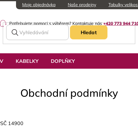
Moje objednávka
Naše prodejny
Tabulky velikos
Potřebujete pomoci s výběrem? Kontaktuje nás
+420 773 944 71
Hledat
UV
KABELKY
DOPLŇKY
Obchodní podmínky
 PSČ 14900