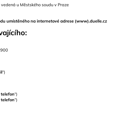
vedená u Městského soudu v Praze
hodu umístěného na internetové adrese (www).duelle.cz
ajícího:
4900
il
“)
 telefon
“)
 telefon
“)