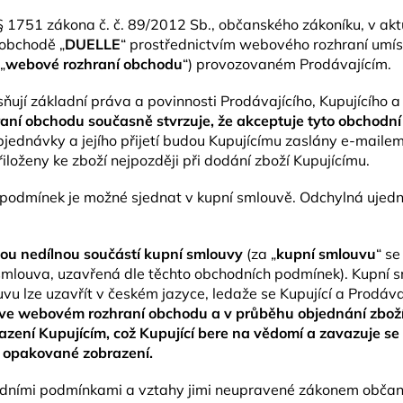
 1751 zákona č. č. 89/2012 Sb., občanského zákoníku, v akt
 obchodě „
DUELLE
“ prostřednictvím webového rozhraní umís
„
webové rozhraní obchodu
“) provozovaném Prodávajícím.
ují základní práva a povinnosti Prodávajícího, Kupujícího a
ní obchodu současně stvrzuje, že akceptuje tyto obchodní 
bjednávky a jejího přijetí budou Kupujícímu zaslány e-maile
loženy ke zboží nejpozději při dodání zboží Kupujícímu.
podmínek je možné sjednat v kupní smlouvě. Odchylná ujedn
ou nedílnou součástí kupní smlouvy
(za „
kupní smlouvu
“ s
ná smlouva, uzavřená dle těchto obchodních podmínek). Kupní
u lze uzavřít v českém jazyce, ledaže se Kupující a Prodáva
ve webovém rozhraní obchodu a v průběhu objednání zboží, 
zení Kupujícím, což Kupující bere na vědomí a zavazuje s
í opakované zobrazení.
hodními podmínkami a vztahy jimi neupravené zákonem občans