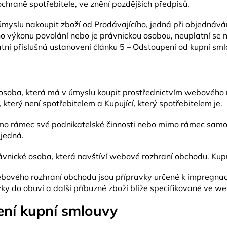
ochraně spotřebitele, ve znění pozdějších předpisů.
úmyslu nakoupit zboží od Prodávajícího, jedná při objednává
 výkonu povolání nebo je právnickou osobou, neuplatní se na
ní příslušná ustanovení článku 5 – Odstoupení od kupní sml
 osoba, která má v úmyslu koupit prostřednictvím webového 
, který není spotřebitelem a Kupující, který spotřebitelem je.
imo rámec své podnikatelské činnosti nebo mimo rámec sam
 jedná.
ávnické osoba, která navštíví webové rozhraní obchodu. Kupuj
vého rozhraní obchodu jsou přípravky určené k impregnaci, o
žky do obuvi a další příbuzné zboží blíže specifikované ve 
ení kupní smlouvy