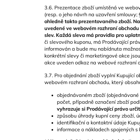
3.6. Prezentace zboží umístěná ve webov
(resp. o jeho návrh na uzavření smlouvy;
ohledně takto prezentovaného zboží. Na
uvedené ve webovém rozhraní obchodu ne
slev. Každá sleva má pravidla pro uplatn
či slevového kuponu, má Prodávající prá
informován a bude mu nabídnuta možnost 
konkrétní slevy či marketingové akce jso
akce uveden odkaz na webové rozhraní o
3.7. Pro objednání zboží vyplní Kupující
webovém rozhraní obchodu, který obsahu
objednávaném zboží (objednávané zb
počet, případně označení zboží podl
vyhrazuje si Prodávající právo ur
způsobu úhrady kupní ceny zboží, 
identifikační a kontaktní údaje Kupu
informace o nákladech spojených s