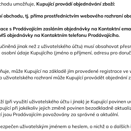
bchodu umožňuje,
Kupující provádí objednávání zboží:
í obchodu, tj. přímo prostřednictvím webového rozhraní obc
ace s Prodávajícím zasláním objednávky na Kontaktní emai
SMS objednávky na Kontaktním telefonu Prodávajícího.
činěná jinak než z uživatelského účtu) musí obsahovat pře
a osobní údaje Kupujícího (jméno a příjmení, adresu pro doruč
uje, může Kupující na základě jím provedené registrace ve
o uživatelského rozhraní může Kupující provádět objednání zb
oží (při využití uživatelského účtu i jinak) je Kupující povin
ující při jakékoliv jejich změně povinen bezodkladně aktual
ží jsou Prodávajícím považovány za správné a aktuální.
abezpečen uživatelským jménem a heslem, o nichž a o dalších