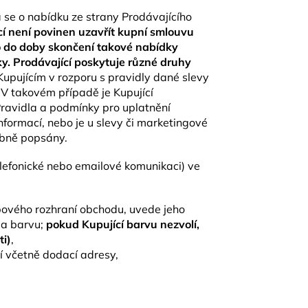
 se o nabídku ze strany Prodávajícího
cí není povinen uzavřít kupní smlouvu
o do doby skončení takové nabídky
. Prodávající poskytuje různé druhy
upujícím v rozporu s pravidly dané slevy
V takovém případě je Kupující
ravidla a podmínky pro uplatnění
nformací, nebo je u slevy či marketingové
obně popsány.
elefonické nebo emailové komunikaci) ve
bového rozhraní obchodu, uvede jeho
 a barvu;
pokud Kupující barvu nezvolí,
ti)
,
 včetně dodací adresy,