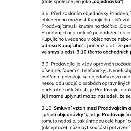
(dále společně jen jako „
objednávka
“).
3.8. Před zasláním objednávky Prodávajíc
ohledem na možnost Kupujícího zjišťovat
Prodávajícímu kliknutím na tlačítko „Do
Prodávající neprodleně po obdržení objed
Kupujícího uvedenou v objednávce nebo v
adresa Kupujícího
“), přičemž platí, že
pok
ve smyslu odst. 3.10 těchto obchodních
3.9. Prodávající je vždy oprávněn požáda
písemně, faxem či telefonicky). Není-li 
ověřena, považuje se objednávka za nepl
nesouladu údajů o osobách oprávněných o
podstatné náležitosti, je Prodávající opr
Její marné uplynutí má za následek, že s
3.10.
Smluvní vztah mezi Prodávajícím a 
„přijetí objednávky“), jež je Prodávajíc
tomuto nedošlo, tak úhradou celé kupní c
(akceptace) může být součástí potvrzení 