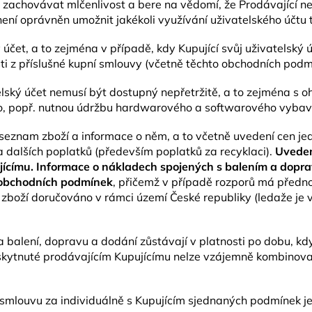
n zachovávat mlčenlivost a bere na vědomí, že Prodávající 
 není oprávněn umožnit jakékoli využívání uživatelského účtu
 účet, a to zejména v případě, kdy Kupující svůj uživatelský ú
sti z příslušné kupní smlouvy (včetně těchto obchodních podm
atelský účet nemusí být dostupný nepřetržitě, a to zejména 
o, popř. nutnou údržbu hardwarového a softwarového vybave
eznam zboží a informace o něm, a to včetně uvedení cen jed
a dalších poplatků (především poplatků za recyklaci).
Uveden
jícímu. Informace o nákladech spojených s balením a dop
o obchodních podmínek
, přičemž v případě rozporů má před
je zboží doručováno v rámci území České republiky (ledaže 
a balení, dopravu a dodání zůstávají v platnosti po dobu, 
skytnuté prodávajícím Kupujícímu nelze vzájemně kombinova
í smlouvu za individuálně s Kupujícím sjednaných podmínek j