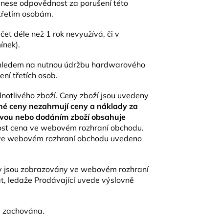
nenese odpovědnost za porušení této
 třetím osobám.
čet déle než 1 rok nevyužívá, či v
ínek).
s ohledem na nutnou údržbu hardwarového
ní třetích osob.
notlivého zboží. Ceny zboží jsou uvedeny
é ceny nezahrnují ceny a náklady za
ravou nebo dodáním zboží obsahuje
nost cena ve webovém rozhraní obchodu.
je ve webovém rozhraní obchodu uvedeno
kdy jsou zobrazovány ve webovém rozhraní
t, ledaže Prodávající uvede výslovně
e zachována.