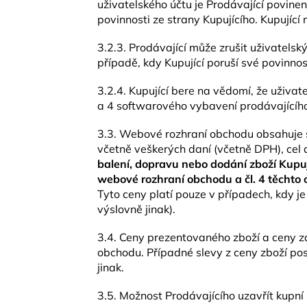
uživatelského účtu je Prodávající povine
povinnosti ze strany Kupujícího. Kupující
3.2.3. Prodávající může zrušit uživatelský
případě, kdy Kupující poruší své povinno
3.2.4. Kupující bere na vědomí, že uživ
a 4 softwarového vybavení prodávajícíh
3.3. Webové rozhraní obchodu obsahuje s
včetně veškerých daní (včetně DPH), cel 
balení, dopravu nebo dodání zboží Kupu
webové rozhraní obchodu a čl. 4 těcht
Tyto ceny platí pouze v případech, kdy 
výslovně jinak).
3.4. Ceny prezentovaného zboží a ceny z
obchodu. Případné slevy z ceny zboží po
jinak.
3.5. Možnost Prodávajícího uzavřít kupn